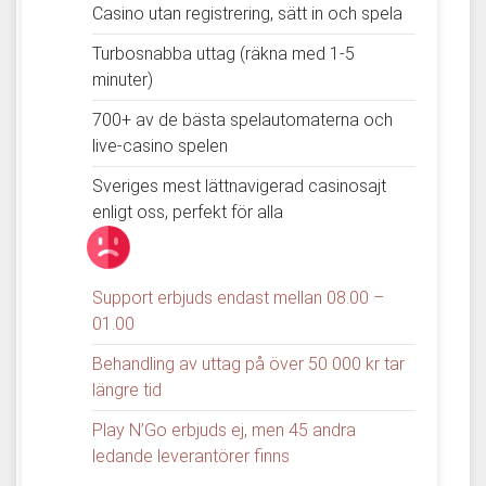
Casino utan registrering, sätt in och spela
Turbosnabba uttag (räkna med 1-5
minuter)
700+ av de bästa spelautomaterna och
live-casino spelen
Sveriges mest lättnavigerad casinosajt
enligt oss, perfekt för alla
Support erbjuds endast mellan 08.00 –
01.00
Behandling av uttag på över 50 000 kr tar
längre tid
Play N’Go erbjuds ej, men 45 andra
ledande leverantörer finns