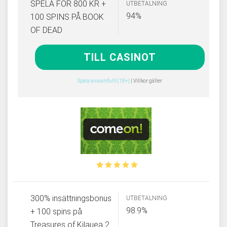
SPELA FÖR 800 KR +
UTBETALNING
94%
100 SPINS PÅ BOOK
OF DEAD
TILL CASINOT
Spela ansvarsfullt (18+)
| Villkor gäller
300% insättningsbonus
UTBETALNING
98.9%
+ 100 spins på
Treasures of Kilauea 2