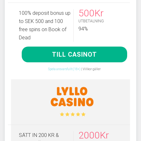
500Kr
100% deposit bonus up
to SEK 500 and 100
UTBETALNING
94%
free spins on Book of
Dead
TILL CASINOT
Spela ansvarsfullt (18+)
| Villkor gäller
2000Kr
SÄTT IN 200 KR &