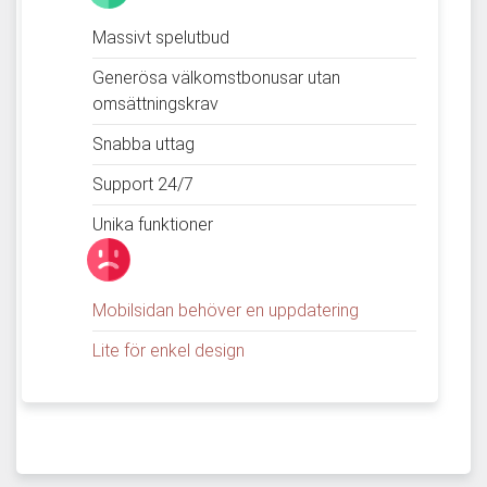
Massivt spelutbud
Generösa välkomstbonusar utan
omsättningskrav
Snabba uttag
Support 24/7
Unika funktioner
Mobilsidan behöver en uppdatering
Lite för enkel design