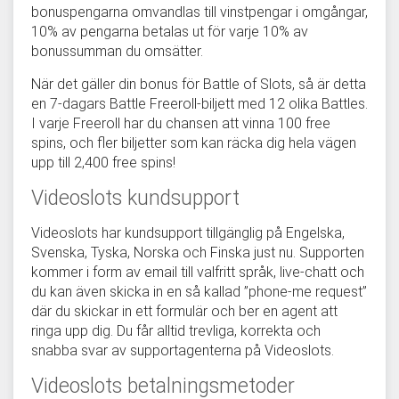
bonuspengarna omvandlas till vinstpengar i omgångar,
10% av pengarna betalas ut för varje 10% av
bonussumman du omsätter.
När det gäller din bonus för Battle of Slots, så är detta
en 7-dagars Battle Freeroll-biljett med 12 olika Battles.
I varje Freeroll har du chansen att vinna 100 free
spins, och fler biljetter som kan räcka dig hela vägen
upp till 2,400 free spins!
Videoslots kundsupport
Videoslots har kundsupport tillgänglig på Engelska,
Svenska, Tyska, Norska och Finska just nu. Supporten
kommer i form av email till valfritt språk, live-chatt och
du kan även skicka in en så kallad ”phone-me request”
där du skickar in ett formulär och ber en agent att
ringa upp dig. Du får alltid trevliga, korrekta och
snabba svar av supportagenterna på Videoslots.
Videoslots betalningsmetoder