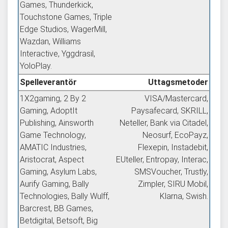
Uttagsmetoder
VISA/Mastercard,
Paysafecard, SKRILL,
Neteller, Bank via Citadel,
Neosurf, EcoPayz,
Flexepin, Instadebit,
EUteller, Entropay, Interac,
SMSVoucher, Trustly,
Zimpler, SIRU Mobil,
Klarna, Swish.