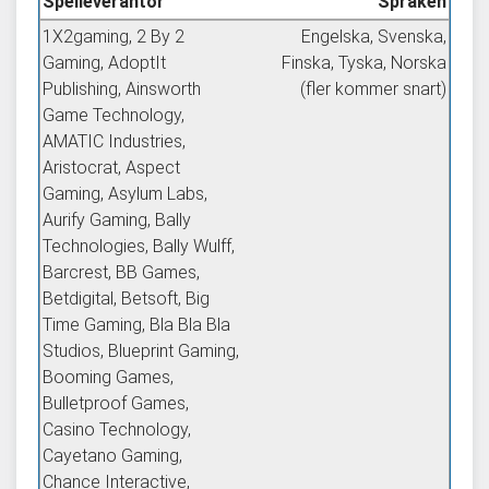
Språken
Engelska, Svenska,
Finska, Tyska, Norska
(fler kommer snart)