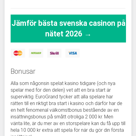
Jämför bästa svenska casinon på
nätet 2026 →
Bonusar
Alla som någonsin spelat kasino tidigare (och nya
spelar med för den delen) vet att en bra start är
superviktig. EuroGrand tycker att alla spelare har
rätten till en riktigt bra start i kasino och därför har de
en helt fenomenal välkomstbonus bestående av en
insättningsbonus på smått otroliga 2 000 kr. Men
vänta lite, är du mer av en storspelare kan du få upp till
hela 10 000 kr extra att spela för när du gör din första