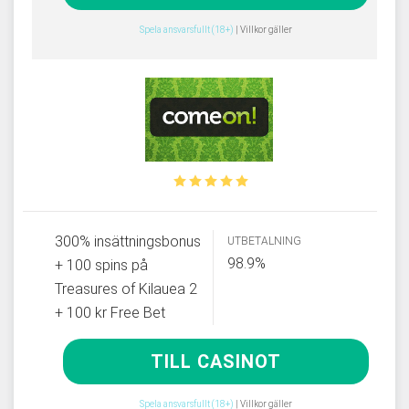
Spela ansvarsfullt (18+)
| Villkor gäller
300% insättningsbonus
UTBETALNING
98.9%
+ 100 spins på
Treasures of Kilauea 2
+ 100 kr Free Bet
TILL CASINOT
Spela ansvarsfullt (18+)
| Villkor gäller