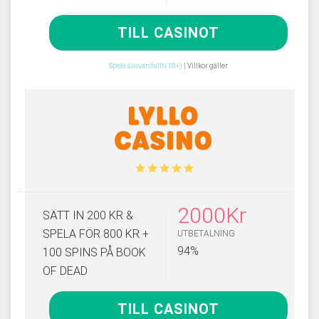
TILL CASINOT
Spela ansvarsfullt (18+)
| Villkor gäller
2000Kr
SÄTT IN 200 KR &
SPELA FÖR 800 KR +
UTBETALNING
94%
100 SPINS PÅ BOOK
OF DEAD
TILL CASINOT