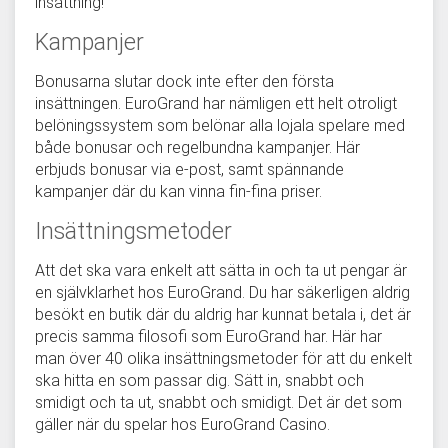
insättning!
Kampanjer
Bonusarna slutar dock inte efter den första
insättningen. EuroGrand har nämligen ett helt otroligt
belöningssystem som belönar alla lojala spelare med
både bonusar och regelbundna kampanjer. Här
erbjuds bonusar via e-post, samt spännande
kampanjer där du kan vinna fin-fina priser.
Insättningsmetoder
Att det ska vara enkelt att sätta in och ta ut pengar är
en självklarhet hos EuroGrand. Du har säkerligen aldrig
besökt en butik där du aldrig har kunnat betala i, det är
precis samma filosofi som EuroGrand har. Här har
man över 40 olika insättningsmetoder för att du enkelt
ska hitta en som passar dig. Sätt in, snabbt och
smidigt och ta ut, snabbt och smidigt. Det är det som
gäller när du spelar hos EuroGrand Casino.