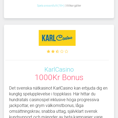
Spela ansvarsfullt (18+)
| Villkor gäller
KarlCasino
1000Kr Bonus
Det svenska nätkasinot KarlCasino kan erbjuda dig en
kunglig spelupplevelse i toppklass. Här hittar du
hundratals casinospel inklusive höga progressiva
jackpottar, en grym välkomstbonus, låga
omsättningskrav, snabba uttag, självklart svensk
kundsupport och mängder av heta kampanjer varje