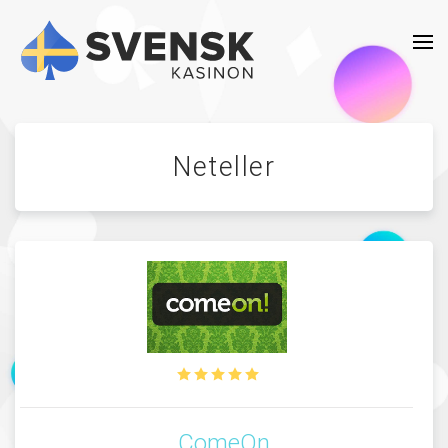
Neteller
ComeOn