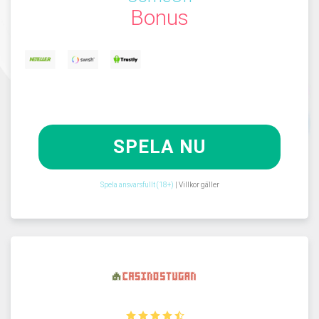
Bonus
SPELA NU
Spela ansvarsfullt (18+)
| Villkor gäller