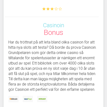
Casinoin
Bonus
Har du tröttnat på att leta bland olika casinon för att
hitta nya slots att testa? Då borde du prova Casinoin.
Grundpelaren som gör detta online casino så
tilltalande för spelentusiaster är nämligen ett enormt
utbud av spel. Ett bibliotek om över 4000 olika slots
gör att du kan pröva en ny slot varje dag i 10 år utan
att få slut på spel, och nya titlar tillkommer hela tiden.
Till detta kan man lägga möjligheten att spela med
flera av de största kryptovalutorna. Båda detaljerna
gör Casinoin ett perfekt val för den erfarne spelaren.