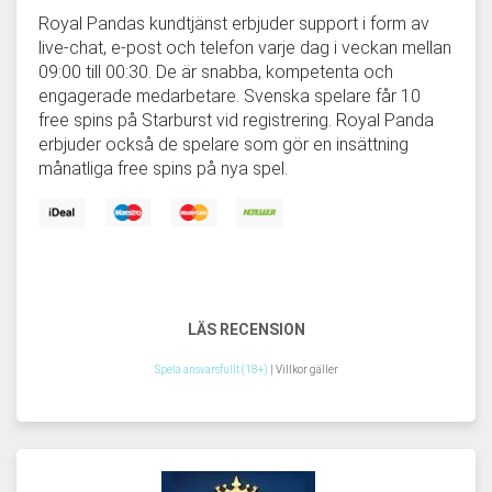
Royal Pandas kundtjänst erbjuder support i form av
live-chat, e-post och telefon varje dag i veckan mellan
09:00 till 00:30. De är snabba, kompetenta och
engagerade medarbetare. Svenska spelare får 10
free spins på Starburst vid registrering. Royal Panda
erbjuder också de spelare som gör en insättning
månatliga free spins på nya spel.
LÄS RECENSION
Spela ansvarsfullt (18+)
| Villkor gäller