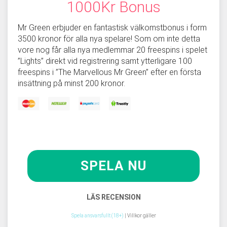
1000Kr Bonus
Mr Green erbjuder en fantastisk välkomstbonus i form
3500 kronor för alla nya spelare! Som om inte detta
vore nog får alla nya medlemmar 20 freespins i spelet
”Lights” direkt vid registrering samt ytterligare 100
freespins i ”The Marvellous Mr Green” efter en första
insättning på minst 200 kronor.
SPELA NU
LÄS RECENSION
Spela ansvarsfullt (18+)
| Villkor gäller