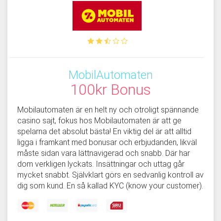
MobilAutomaten
100kr Bonus
Mobilautomaten är en helt ny och otroligt spännande
casino sajt, fokus hos Mobilautomaten är att ge
spelarna det absolut bästa! En viktig del är att alltid
ligga i framkant med bonusar och erbjudanden, likväl
måste sidan vara lättnavigerad och snabb. Där har
dom verkligen lyckats. Insättningar och uttag går
mycket snabbt. Självklart görs en sedvanlig kontroll av
dig som kund. En så kallad KYC (know your customer).