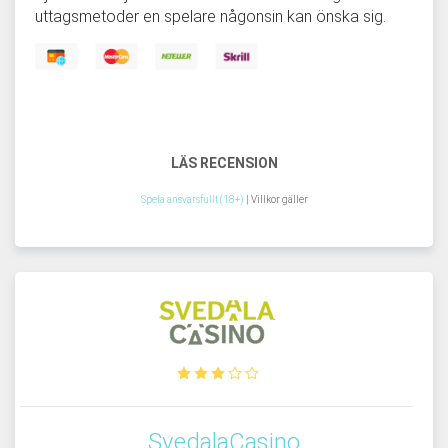
uttagsmetoder en spelare någonsin kan önska sig.
LÄS RECENSION
Spela ansvarsfullt (18+)
| Villkor gäller
SvedalaCasino