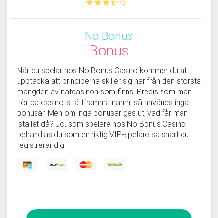
No Bonus
Bonus
När du spelar hos No Bonus Casino kommer du att
upptäcka att principerna skiljer sig här från den största
mängden av nätcasinon som finns. Precis som man
hör på casinots rättframma namn, så används inga
bonusar. Men om inga bonusar ges ut, vad får man
istället då? Jo, som spelare hos No Bonus Casino
behandlas du som en riktig VIP-spelare så snart du
registrerar dig!