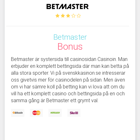
Betmaster
Bonus
Betmaster är systersida till casinosidan Casinoin. Man
erbjuder en komplett bettingsida där man kan betta på
alla stora sporter. Vi på svenskkasinon.se intresserar
oss givetvis mer för casinodelen på sidan. Men även
om vi har sämre koll på betting kan vi lova att om du
vill ha ett komplett casino och bettingsida på en och
samma gång är Betmaster ett grymt val.