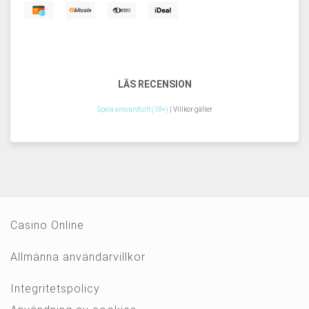
LÄS RECENSION
Spela ansvarsfullt (18+)
| Villkor gäller
Casino Online
Allmänna användarvillkor
Integritetspolicy