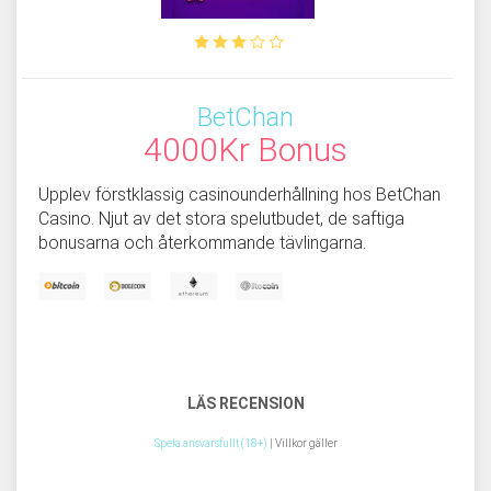
BetChan
4000Kr Bonus
Upplev förstklassig casinounderhållning hos BetChan
Casino. Njut av det stora spelutbudet, de saftiga
bonusarna och återkommande tävlingarna.
LÄS RECENSION
Spela ansvarsfullt (18+)
| Villkor gäller