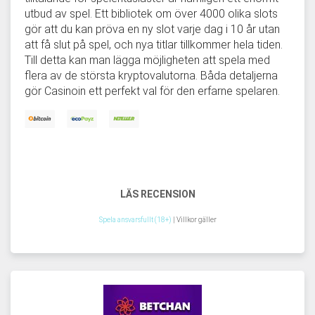
utbud av spel. Ett bibliotek om över 4000 olika slots
gör att du kan pröva en ny slot varje dag i 10 år utan
att få slut på spel, och nya titlar tillkommer hela tiden.
Till detta kan man lägga möjligheten att spela med
flera av de största kryptovalutorna. Båda detaljerna
gör Casinoin ett perfekt val för den erfarne spelaren.
LÄS RECENSION
Spela ansvarsfullt (18+)
| Villkor gäller