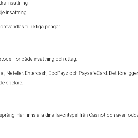
ra insättning.
je insättning.
mvandlas till riktiga pengar.
toder för både insättning och uttag.
yPal, Neteller, Entercash, EcoPayz och PaysafeCard. Det föreligge
de spelare.
ång. Här finns alla dina favoritspel från Casinot och även oddssp