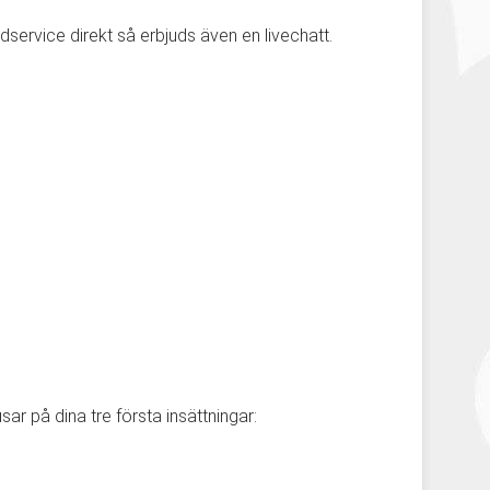
dservice direkt så erbjuds även en livechatt.
ar på dina tre första insättningar: