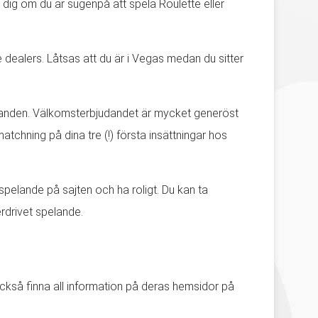
a dig om du är sugenpå att spela Roulette eller
 dealers. Låtsas att du är i Vegas medan du sitter
udanden. Välkomsterbjudandet är mycket generöst
atchning på dina tre (!) första insättningar hos
 spelande på sajten och ha roligt. Du kan ta
erdrivet spelande.
ckså finna all information på deras hemsidor på