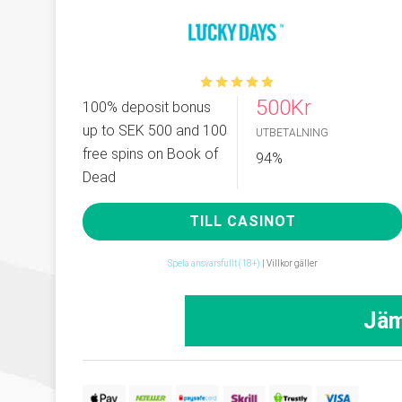
500Kr
100% deposit bonus
up to SEK 500 and 100
UTBETALNING
free spins on Book of
94%
Dead
TILL CASINOT
Spela ansvarsfullt (18+)
| Villkor gäller
Jäm