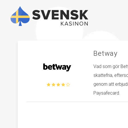
Betway
Vad som gör Betwa
skattefria, efter
genom att erbjud
Paysafecard.