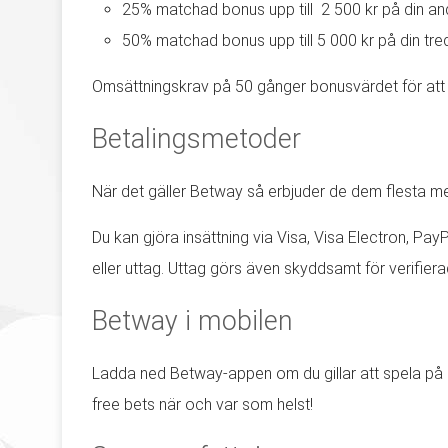
25% matchad bonus upp till 2 500 kr på din and
50% matchad bonus upp till 5 000 kr på din tred
Omsättningskrav på 50 gånger bonusvärdet för att o
Betalingsmetoder
När det gäller Betway så erbjuder de dem flesta me
Du kan gjöra insättning via Visa, Visa Electron, Pa
eller uttag. Uttag görs även skyddsamt för verifiera
Betway i mobilen
Ladda ned Betway-appen om du gillar att spela på spr
free bets när och var som helst!