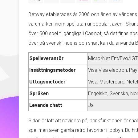
Betway etablerades år 2006 och är en av världens s
varumärken inom spel utan är populärt även i Skand
över 500 spel tillgängliga i Casinot, så det finns a
över på svensk lincens och snart kan du använda Ba
Spelleverantör
Micro/Net Ent/Evo/IGT
Insättningsmetoder
Visa Visa electron, PayP
Uttagsmetoder
Visa, Mastercard, Nete
Språken
Engelska, Svenska, Nors
Levande chatt
Ja
Sidan är lätt att navigera på, bankfunktionen är sna
spel men även gamla retro favoriter i lobbyn. Du hi