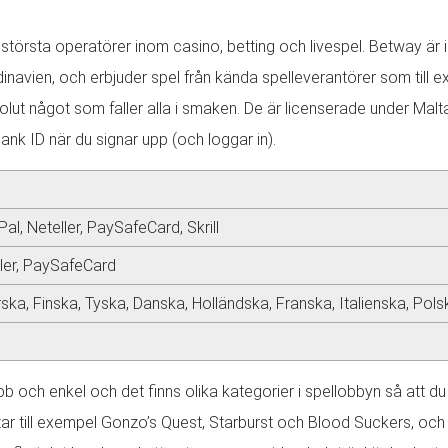
törsta operatörer inom casino, betting och livespel. Betway är 
inavien, och erbjuder spel från kända spelleverantörer som till 
bsolut något som faller alla i smaken. De är licenserade under Mal
nk ID när du signar upp (och loggar in).
al, Neteller, PaySafeCard, Skrill
ller, PaySafeCard
ka, Finska, Tyska, Danska, Holländska, Franska, Italienska, Pols
bb och enkel och det finns olika kategorier i spellobbyn så att du 
ttar till exempel Gonzo’s Quest, Starburst och Blood Suckers, och 