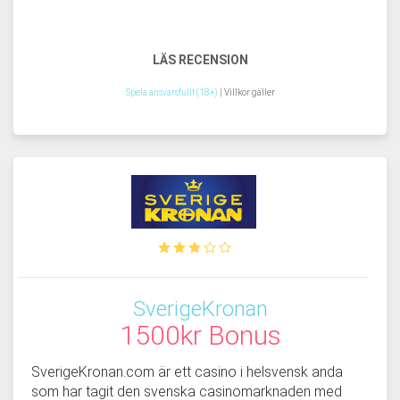
LÄS RECENSION
Spela ansvarsfullt (18+)
| Villkor gäller
SverigeKronan
1500kr Bonus
SverigeKronan.com är ett casino i helsvensk anda
som har tagit den svenska casinomarknaden med