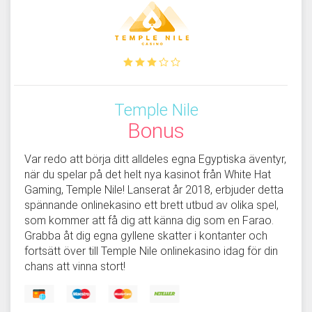
Temple Nile
Bonus
Var redo att börja ditt alldeles egna Egyptiska äventyr,
när du spelar på det helt nya kasinot från White Hat
Gaming, Temple Nile! Lanserat år 2018, erbjuder detta
spännande onlinekasino ett brett utbud av olika spel,
som kommer att få dig att känna dig som en Farao.
Grabba åt dig egna gyllene skatter i kontanter och
fortsätt över till Temple Nile onlinekasino idag för din
chans att vinna stort!