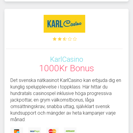
KarlCasino
1000Kr Bonus
Det svenska nätkasinot KarlCasino kan erbjuda dig en
kunglig spelupplevelse i toppklass. Här hittar du
hundratals casinospel inklusive höga progressiva
jackpottar, en grym välkomstbonus, låga
omsättningskrav, snabba uttag, självklart svensk
kundsupport och mängder av heta kampanjer varje
månad.