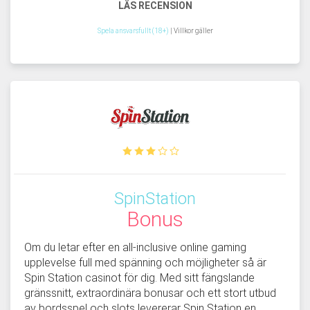
LÄS RECENSION
Spela ansvarsfullt (18+)
| Villkor gäller
SpinStation
Bonus
Om du letar efter en all-inclusive online gaming
upplevelse full med spänning och möjligheter så är
Spin Station casinot för dig. Med sitt fängslande
gränssnitt, extraordinära bonusar och ett stort utbud
av bordsspel och slots levererar Spin Station en