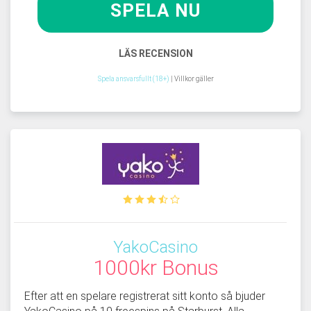
SPELA NU
LÄS RECENSION
Spela ansvarsfullt (18+)
| Villkor gäller
YakoCasino
1000kr Bonus
Efter att en spelare registrerat sitt konto så bjuder