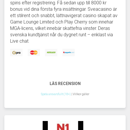
spins efter registrering. Få sedan upp till 8000 kr
bonus vid dina första fyra insättningar. Sveacasino är
ett stilrent och snabbt, lättnavigerat casino skapat av
Game Lounge Limited och Play Cherry som innehar
MGA-licens, vilket innebär skattefria vinster. Deras
svenska kundtjänst når du dygnet runt – enklast via
Live chat.
LÄS RECENSION
Spela ansvarsfullt (18+)
| Villkor gäller