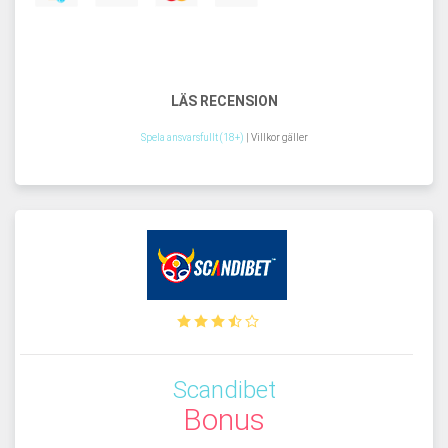
LÄS RECENSION
Spela ansvarsfullt (18+)
| Villkor gäller
Scandibet
Bonus