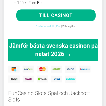
+ 100 kr Free Bet
TILL CASINOT
Spela ansvarsfullt (18+)
| Villkor gäller
Jämför bästa svenska casinon på
nätet 2026 →
FunCasino Slots Spel och Jackpott
Slots