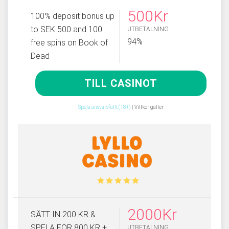
500Kr
100% deposit bonus up
to SEK 500 and 100
UTBETALNING
94%
free spins on Book of
Dead
TILL CASINOT
Spela ansvarsfullt (18+)
| Villkor gäller
2000Kr
SÄTT IN 200 KR &
SPELA FÖR 800 KR +
UTBETALNING