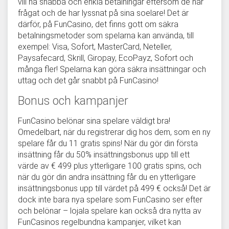
vill ha snabba och enkla betalningar eftersom de har
frågat och de har lyssnat på sina soelare! Det är
därför, på FunCasino, det finns gott om säkra
betalningsmetoder som spelarna kan använda, till
exempel: Visa, Sofort, MasterCard, Neteller,
Paysafecard, Skrill, Giropay, EcoPayz, Sofort och
många fler! Spelarna kan göra säkra insättningar och
uttag och det går snabbt på FunCasino!
Bonus och kampanjer
FunCasino belönar sina spelare väldigt bra!
Omedelbart, när du registrerar dig hos dem, som en ny
spelare får du 11 gratis spins! När du gör din första
insättning får du 50% insättningsbonus upp till ett
värde av € 499 plus ytterligare 100 gratis spins, och
när du gör din andra insättning får du en ytterligare
insättningsbonus upp till värdet på 499 € också! Det är
dock inte bara nya spelare som FunCasino ser efter
och belönar – lojala spelare kan också dra nytta av
FunCasinos regelbundna kampanjer, vilket kan