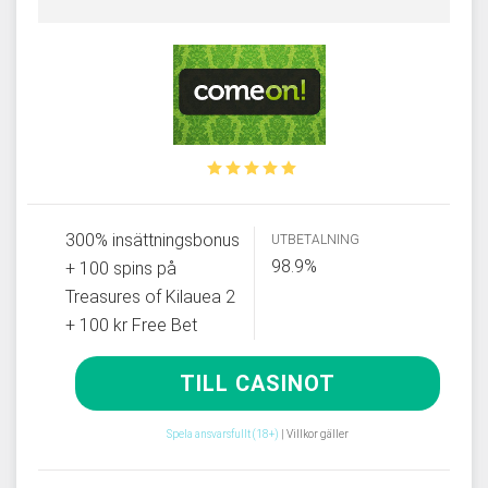
300% insättningsbonus
UTBETALNING
98.9%
+ 100 spins på
Treasures of Kilauea 2
+ 100 kr Free Bet
TILL CASINOT
Spela ansvarsfullt (18+)
| Villkor gäller