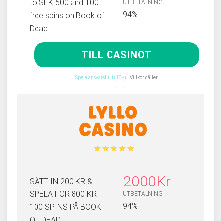
to SEK 500 and 100
UTBETALNING
94%
free spins on Book of
Dead
TILL CASINOT
Spela ansvarsfullt (18+)
| Villkor gäller
2000Kr
SÄTT IN 200 KR &
SPELA FÖR 800 KR +
UTBETALNING
94%
100 SPINS PÅ BOOK
OF DEAD