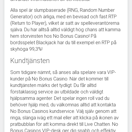
Alla spel är slumpbaserade (RNG, Random Number
Generator) och ärliga, med en bevisad och fast RTP
(Return to Player), vilket är satt av spelleverantörerna
själva. Du har alltså alltid väldigt hög chans att kamma
hem storvinsten hos No Bonus Casino! På
bordsspelet Blackjack har du till exempel en RTP på
skyhöga 99,3%!
Kundtjänsten
Som tidigare nämnt, så anses alla spelare vara VIP-
kunder på No Bonus Casino. När det kommer till
kundtjänsten märks det tydligt. Du får alltid
förstaklassig service av utbildade och väldigt
hjälpsamma agenter. Det spelar ingen roll vad du
behöver hjälp med, du välkomnas alltid att kontakta
No Bonus Casinos kundservice. Välj själv genom att
ringa, slänga iväg ett mail eller att klicka på ikonen av
pratbubblan för att komma direkt till Live Chatten. No
Bonus Casinos VIP-desk ger dig snabb och effektiv