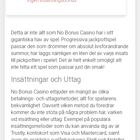
Ingen insättningsbonus
Detta är inte allt som No Bonus Casino har i sitt
gigantiska hav av spel. Progressiva jackpottspel
passar den som drömmer om absolut livsförändrande
summor, här läggs nämligen en liten del av varje insats
till jackpotten i spelet. Det är helt enkelt omöjligt att
inte hitta ett spel som passar just din smak!
Insättningar och Uttag
No Bonus Casino erbjuder en mängd av olika
betalnings- och uttagsmetoder, allt för spelarens
bekvämlighet. Oavsett vilken metod du föredrar
kommer du inte stöta på några problem här, varken
vid insättning eller uttag. Exempel på populära
insättningsmetoder som du kan använda dig av är
Trustly, kontokort som Visa och Mastercard, samt
även de praktiska e-plånböckerna Skrill och Neteller.