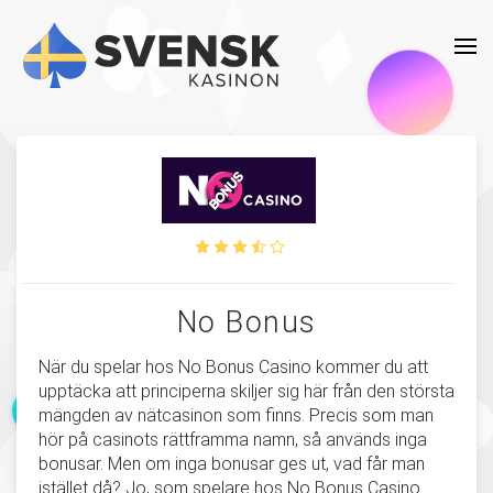
No Bonus
När du spelar hos No Bonus Casino kommer du att
upptäcka att principerna skiljer sig här från den största
mängden av nätcasinon som finns. Precis som man
hör på casinots rättframma namn, så används inga
bonusar. Men om inga bonusar ges ut, vad får man
istället då? Jo, som spelare hos No Bonus Casino