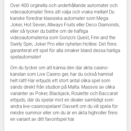
Över 400 orginella och underhållande automater och
videoautomater finns att välja och vraka mellan! Du
kanske föredrar klassiska automater som Mega
Joker, Hot Seven, Allways Fruits eller Deco Diamonds,
eller så tycker du bättre om de häftiga
videoautomaterna som Gonzo’s Quest, Finn and the
Swirly Spin, Joker Pro eller nyheten Hotline. Det finns
garanterat ett spel för alla smaker bland dessa härliga
spelautomater!
Om du tycker om att känna den där äkta casino-
känslan som Live Casino ger, har du också hamnat
helt rätt! Här erbjuds ett stort antal olika spel som
sänds direkt från studion på Malta. Massvis av olika
varianter av Poker, Blackjack, Roulette och Baccarat
erbjuds, där du spelar mot en dealer samtidigt som
andra live-casinospelare! Oavsett om du vill spela för
mindre summor eller om du är en äkta highroller finns
en variant av ditt favoritspel här.