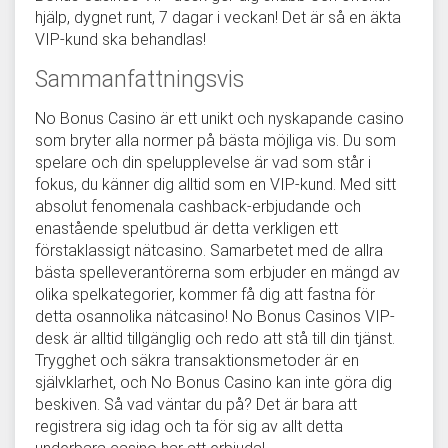
hjälp, dygnet runt, 7 dagar i veckan! Det är så en äkta
VIP-kund ska behandlas!
Sammanfattningsvis
No Bonus Casino är ett unikt och nyskapande casino
som bryter alla normer på bästa möjliga vis. Du som
spelare och din spelupplevelse är vad som står i
fokus, du känner dig alltid som en VIP-kund. Med sitt
absolut fenomenala cashback-erbjudande och
enastående spelutbud är detta verkligen ett
förstaklassigt nätcasino. Samarbetet med de allra
bästa spelleverantörerna som erbjuder en mängd av
olika spelkategorier, kommer få dig att fastna för
detta osannolika nätcasino! No Bonus Casinos VIP-
desk är alltid tillgänglig och redo att stå till din tjänst.
Trygghet och säkra transaktionsmetoder är en
självklarhet, och No Bonus Casino kan inte göra dig
beskiven. Så vad väntar du på? Det är bara att
registrera sig idag och ta för sig av allt detta