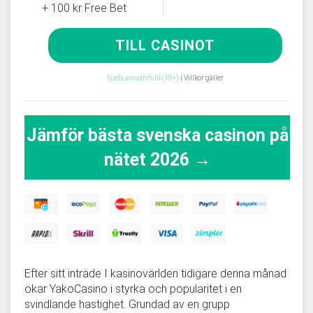
+ 100 kr Free Bet
TILL CASINOT
Spela ansvarsfullt (18+)
| Villkor gäller
Jämför bästa svenska casinon på
nätet 2026 →
Efter sitt inträde I kasinovärlden tidigare denna månad
ökar YakoCasino i styrka och popularitet i en
svindlande hastighet. Grundad av en grupp