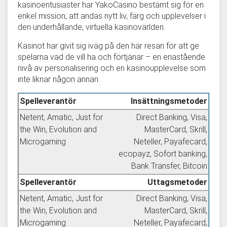
kasinoentusiaster har YakoCasino bestämt sig för en
enkel mission; att andas nytt liv, färg och upplevelser i
den underhållande, virtuella kasinovärlden.
Kasinot har givit sig iväg på den här resan för att ge
spelarna vad de vill ha och förtjänar – en enastående
nivå av personalisering och en kasinoupplevelse som
inte liknar någon annan.
Insättningsmetoder
Direct Banking, Visa,
MasterCard, Skrill,
Neteller, Payafecard,
ecopayz, Sofort banking,
Bank Transfer, Bitcoin
Uttagsmetoder
Direct Banking, Visa,
MasterCard, Skrill,
Neteller, Payafecard,