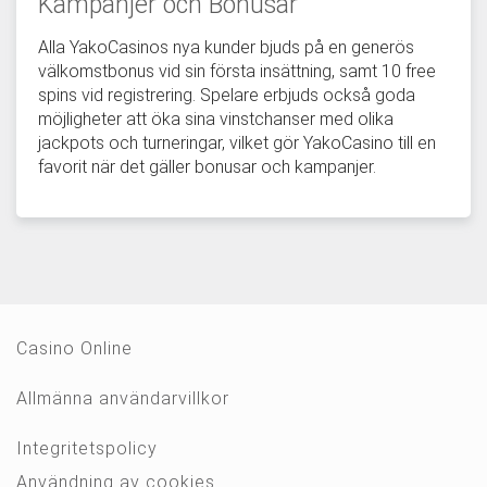
Kampanjer och Bonusar
Alla YakoCasinos nya kunder bjuds på en generös
välkomstbonus vid sin första insättning, samt 10 free
spins vid registrering. Spelare erbjuds också goda
möjligheter att öka sina vinstchanser med olika
jackpots och turneringar, vilket gör YakoCasino till en
favorit när det gäller bonusar och kampanjer.
Casino Online
Allmänna användarvillkor
Integritetspolicy
Användning av cookies