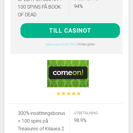
94%
100 SPINS PÅ BOOK
OF DEAD
TILL CASINOT
Spela ansvarsfullt (18+)
| Villkor gäller
300% insättningsbonus
UTBETALNING
98.9%
+ 100 spins på
Treasures of Kilauea 2