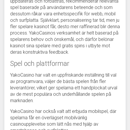
uppdateras och förbättras, rekommenderar relevanta
spel baserade på användarens beteende och som
dessutom råkar vara enhetsspecifik för webb, mobil
och surfplatta. Självklart, personalisering tar tid, men ju
fler spelare kasinot får, desto mer raffinerad blir denna
process. YakoCasinos verksamhet är helt baserad på
spelarens behov och önskemål, och därför belönar
kasinot sina spelare med gratis spins i utbyte mot
deras konstruktiva feedback.
Spel och plattformar
YakoCasino har valt en uppfriskande inställning till val
av programvara, väljer de bästa spelen från fler
leverantörer, vilket ger spelarna ett handplockat urval
av de mest populära och underhållande spelen på
marknaden.
YakoCasino har också valt att erbjuda mobilspel, där
spelarna får en överlägset mobilvänlig
casinoupplevelse som lätt nås med hjälp av